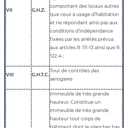
comportant des locaux autres
VII
G.H.Z.
que ceux à usage d’habitation
et ne répondant ainsi pas aux
conditions d’indépendance
fixées par les arrêtés prévus
aux articles R. 111-13 ainsi que R.
122-4 ;
Tour de contrôles des
VIII
G.H.T.C.
aérogares
Immeuble de très grande
hauteur. Constitue un
immeuble de très grande
hauteur tout corps de
bâtiment dont le plancher bas