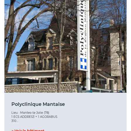
Polyclinique Mantaise
Lieu : Mantes-la-Jolie (78)
1 ECS ADDRES3 + 1 AGORABUS
310…
> Voir le bâtiment