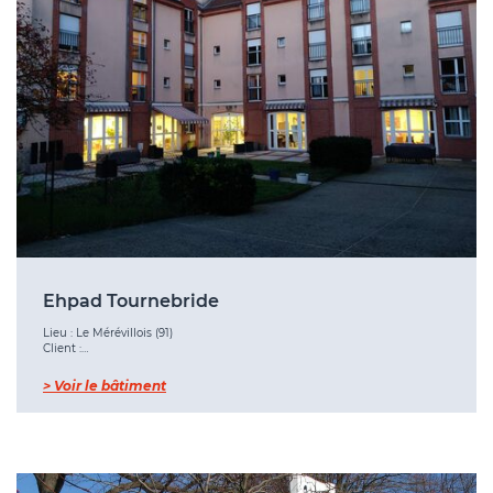
Ehpad Tournebride
Lieu : Le Mérévillois (91)
Client :…
> Voir le bâtiment